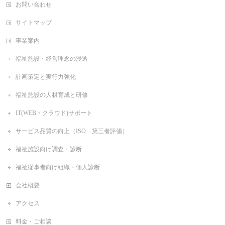
お問い合わせ
サイトマップ
事業案内
福祉施設・経営理念の浸透
計画策定と実行力強化
福祉施設の人材育成と研修
IT(WEB・クラウド)サポート
サービス品質の向上（ISO 第三者評価）
福祉施設向け調査・診断
福祉従事者向け組織・個人診断
会社概要
アクセス
料金・ご相談